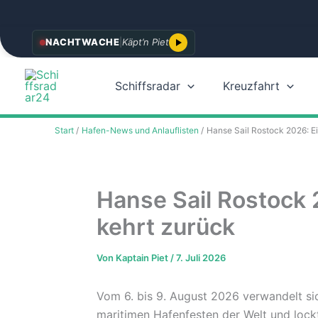
Zum
NACHTWACHE
|
Käpt’n Piet
Inhalt
springen
Schiffsradar
Kreuzfahrt
Start
Hafen-News und Anlauflisten
Hanse Sail Rostock 2026: Ei
Hanse Sail Rostock 
kehrt zurück
Von
Kaptain Piet
/
7. Juli 2026
Vom 6. bis 9. August 2026 verwandelt si
maritimen Hafenfesten der Welt und lock