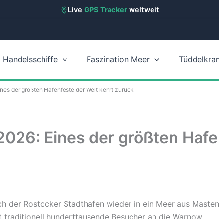
Live
GPS Tracker
weltweit
Handelsschiffe
Faszination Meer
Tüddelkra
nes der größten Hafenfeste der Welt kehrt zurück
2026: Eines der größten Hafe
ch der Rostocker Stadthafen wieder in ein Meer aus Masten:
t traditionell hunderttausende Besucher an die Warnow.