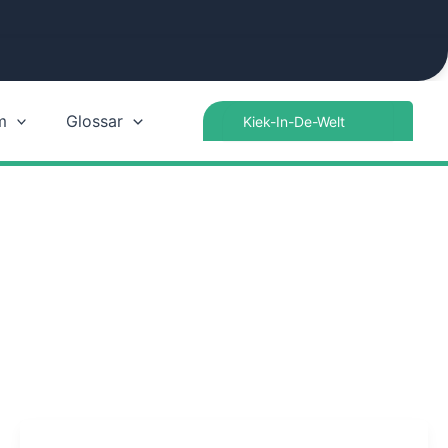
Search
m
Glossar
for: