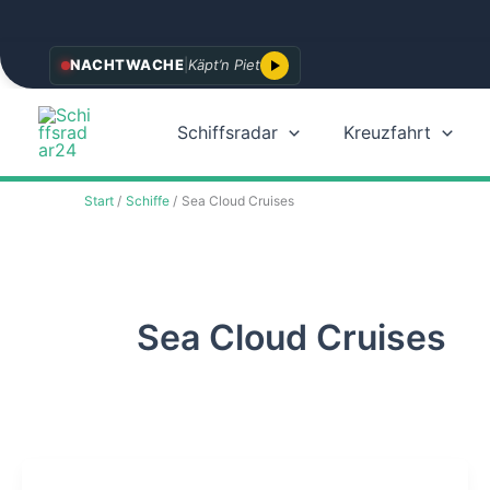
Zum
NACHTWACHE
|
Käpt’n Piet
Inhalt
springen
Schiffsradar
Kreuzfahrt
Start
Schiffe
Sea Cloud Cruises
Sea Cloud Cruises