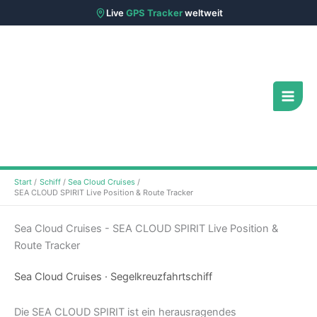
Live
GPS Tracker
weltweit
Zum
Inhalt
springen
Start
Schiff
Sea Cloud Cruises
SEA CLOUD SPIRIT Live Position & Route Tracker
Sea Cloud Cruises - SEA CLOUD SPIRIT Live Position &
Route Tracker
Sea Cloud Cruises · Segelkreuzfahrtschiff
Die SEA CLOUD SPIRIT ist ein herausragendes
Segelkreuzfahrtschiff der deutschen Reederei Sea Cloud
Cruises, das die Eleganz klassischer Segelschiffe mit dem
Komfort und Luxus moderner Kreuzfahrten vereint. Als
Dreimast-Vollschiff ist sie eine beeindruckende Erscheinung
auf den Weltmeeren und bietet ein unvergleichliches