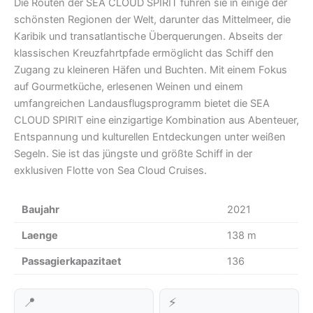
auf Gourmetküche, erlesenen Weinen und einem
umfangreichen Landausflugsprogramm bietet die SEA
CLOUD SPIRIT eine einzigartige Kombination aus Abenteuer,
Entspannung und kulturellen Entdeckungen unter weißen
Segeln. Sie ist das jüngste und größte Schiff in der
exklusiven Flotte von Sea Cloud Cruises.
Baujahr
2021
Laenge
138 m
Passagierkapazitaet
136
📍
⚡
STANDORT
GESCHWINDIGKEIT
4,1 kn
wird geladen ...
🧭
🚢
KURS
STATUS
↑
306° NW
Unterwegs