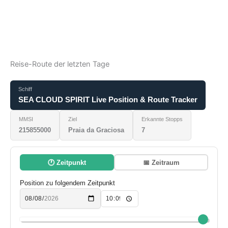
Reise-Route der letzten Tage
Schiff
SEA CLOUD SPIRIT Live Position & Route Tracker
MMSI
Ziel
Erkannte Stopps
215855000
Praia da Graciosa
7
🕐 Zeitpunkt
📅 Zeitraum
Position zu folgendem Zeitpunkt
vor 30 Tagen
jetzt
+
−