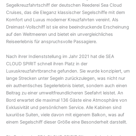
Reiseerlebnis für anspruchsvolle Passagiere.
Nach ihrer Indienststellung im Jahr 2021 hat die SEA
CLOUD SPIRIT schnell ihren Platz in der
Luxuskreuzfahrtbranche gefunden. Sie wurde konzipiert, um
lange Strecken unter Segeln zurückzulegen, was nicht nur
ein authentisches Segelerlebnis bietet, sondern auch einen
Beitrag zu einer umweltfreundlicheren Seefahrt leistet. An
Bord erwartet die maximal 136 Gäste eine Atmosphäre von
Exklusivität und persönlichem Service. Alle Kabinen sind
luxuriöse Suiten, viele davon mit eigenem Balkon, was auf
einem Segelschiff dieser Größe eine Besonderheit darstellt.
Die Routen der SEA CLOUD SPIRIT führen sie in einige der
schönsten Regionen der Welt, darunter das Mittelmeer, die
Karibik und transatlantische Überquerungen. Abseits der
klassischen Kreuzfahrtpfade ermöglicht das Schiff den
Zugang zu kleineren Häfen und Buchten. Mit einem Fokus