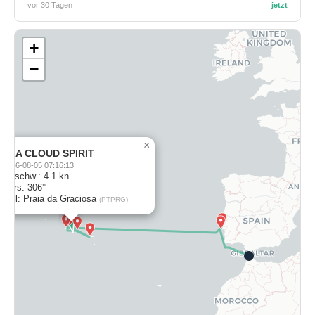
×
SEA CLOUD SPIRIT
2026-08-05 07:16:13
Geschw.: 4.1 kn
Kurs: 306°
Ziel: Praia da Graciosa
(PTPRG)
Legende
Route