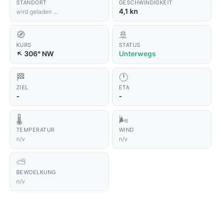
🏁
🕐
ZIEL
ETA
-
-
🌡️
🌬️
TEMPERATUR
WIND
n/v
n/v
⛅
BEWOELKUNG
n/v
Aktueller Live-Standort der SEA CLOUD SPIRIT Live Position
& Route Tracker
Anzeige