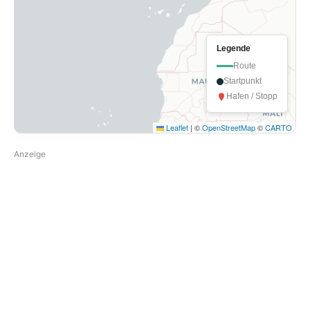
Startpunkt
Hafen / Stopp
Leaflet
|
©
OpenStreetMap
©
CARTO
Anzeige