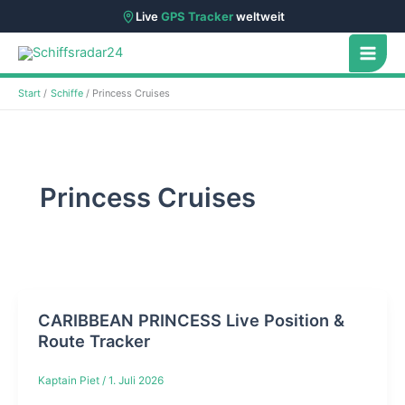
Live
GPS Tracker
weltweit
Zum
Inhalt
springen
Start
Schiffe
Princess Cruises
Princess Cruises
CARIBBEAN PRINCESS Live Position &
Route Tracker
Kaptain Piet
/
1. Juli 2026