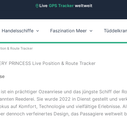
Live
GPS Tracker
weltweit
Handelsschiffe
Faszination Meer
Tüddelkra
ion & Route Tracker
ERY PRINCESS Live Position & Route Tracker
ese
t ein prächtiger Ozeanriese und das jüngste Schiff der Ro
kannten Reederei. Sie wurde 2022 in Dienst gestellt und ve
kus auf Komfort, Technologie und vielfältige Erlebnisse. Als
aber dennoch verfeinertes Design, das Passagiere weltweit b