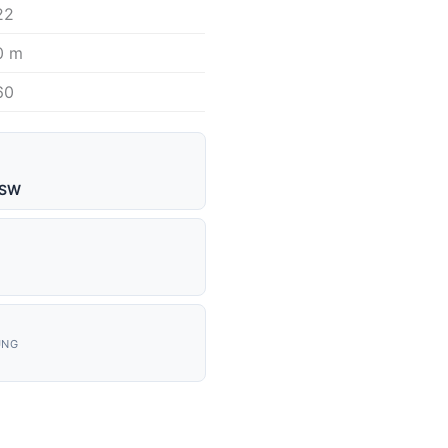
22
0 m
60
SSW
UNG