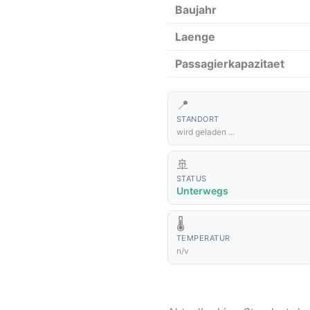
Baujahr
Laenge
Passagierkapazitaet
📍
STANDORT
wird geladen ...
🚢
STATUS
Unterwegs
🌡️
TEMPERATUR
n/v