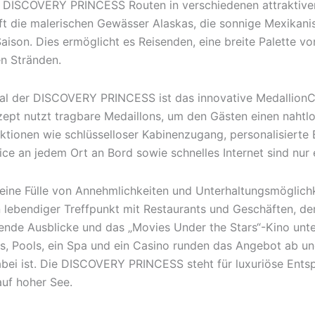
e DISCOVERY PRINCESS Routen in verschiedenen attraktiven
t die malerischen Gewässer Alaskas, die sonnige Mexikanis
Saison. Dies ermöglicht es Reisenden, eine breite Palette v
en Stränden.
l der DISCOVERY PRINCESS ist das innovative MedallionCl
zept nutzt tragbare Medaillons, um den Gästen einen nahtlo
ktionen wie schlüsselloser Kabinenzugang, personalisierte
ce an jedem Ort an Bord sowie schnelles Internet sind nur e
eine Fülle von Annehmlichkeiten und Unterhaltungsmöglich
 lebendiger Treffpunkt mit Restaurants und Geschäften, de
nde Ausblicke und das „Movies Under the Stars“-Kino unte
rs, Pools, ein Spa und ein Casino runden das Angebot ab un
ei ist. Die DISCOVERY PRINCESS steht für luxuriöse Ent
uf hoher See.