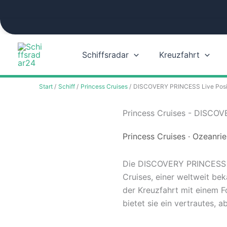
Zum
Inhalt
springen
Schiffsradar
Kreuzfahrt
Start
Schiff
Princess Cruises
DISCOVERY PRINCESS Live Posit
Princess Cruises - DISCOV
Princess Cruises · Ozeanri
Die DISCOVERY PRINCESS is
Cruises, einer weltweit be
der Kreuzfahrt mit einem Fo
bietet sie ein vertrautes, 