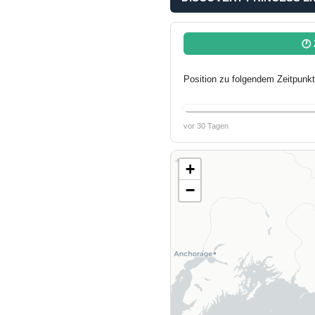
🕐 
Position zu folgendem Zeitpunkt
vor 30 Tagen
+
−