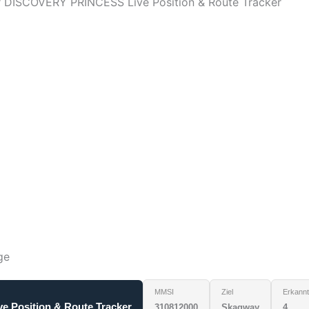
er DISCOVERY PRINCESS Live Position & Route Tracker
ge
MMSI
Ziel
Erkannt
 Position & Route Tracker
310812000
Skagway
4