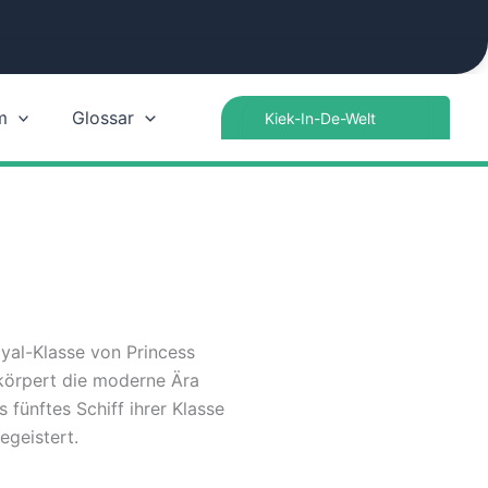
Search
m
Glossar
for:
yal-Klasse von Princess
rkörpert die moderne Ära
 fünftes Schiff ihrer Klasse
egeistert.