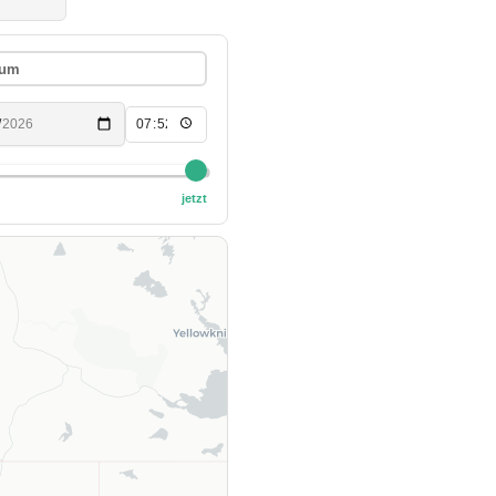
aum
jetzt