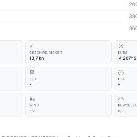
20
33
36
⚡
🧭
GESCHWINDIGKEIT
KURS
↑
13,7 kn
207° 
🏁
🕐
ZIEL
ETA
-
-
🌬️
⛅
WIND
BEWOELK
n/v
n/v