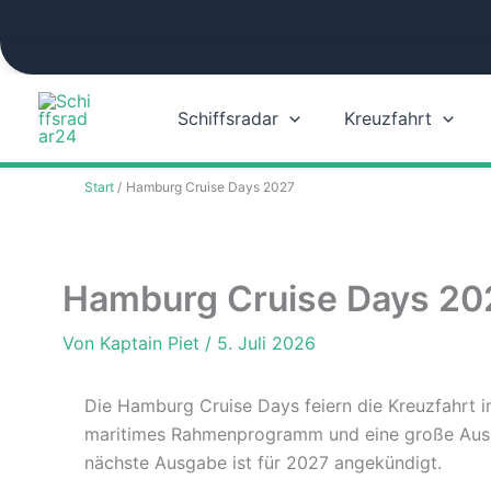
Zum
Inhalt
springen
Schiffsradar
Kreuzfahrt
Start
Hamburg Cruise Days 2027
Hamburg Cruise Days 20
Von
Kaptain Piet
/
5. Juli 2026
Die Hamburg Cruise Days feiern die Kreuzfahrt i
maritimes Rahmenprogramm und eine große Auslaufp
nächste Ausgabe ist für 2027 angekündigt.