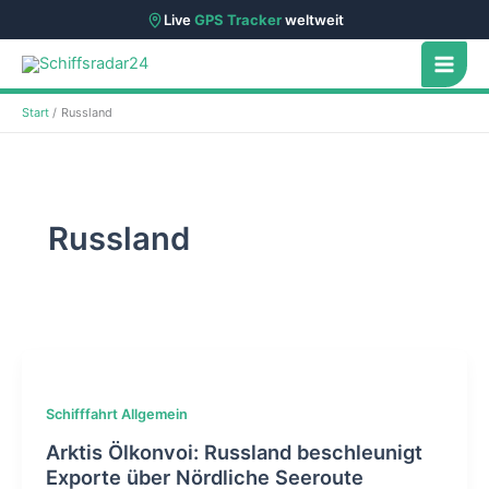
Live
GPS Tracker
weltweit
Zum
Inhalt
springen
Start
Russland
Russland
Schifffahrt Allgemein
Arktis Ölkonvoi: Russland beschleunigt
Exporte über Nördliche Seeroute