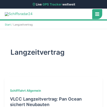
Live
GPS Tracker
weltweit
Zum
Inhalt
springen
Start
Langzeitvertrag
Langzeitvertrag
Schifffahrt Allgemein
VLCC Langzeitvertrag: Pan Ocean
sichert Neubauten