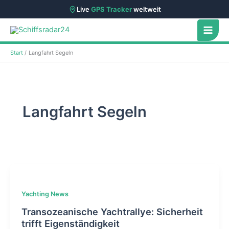
Live
GPS Tracker
weltweit
Zum
Inhalt
springen
Start
Langfahrt Segeln
Langfahrt Segeln
Yachting News
Transozeanische Yachtrallye: Sicherheit
trifft Eigenständigkeit