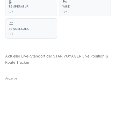
🌡️
🌬️
TEMPERATUR
WIND
n/v
n/v
⛅
BEWOELKUNG
n/v
Aktueller Live-Standort der STAR VOYAGER Live Position &
Route Tracker
Anzeige