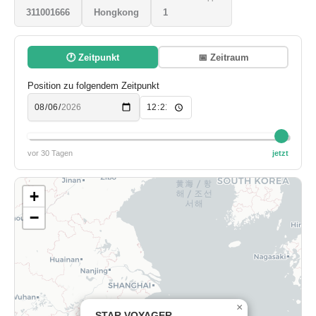
311001666
Hongkong
1
🕐 Zeitpunkt
📅 Zeitraum
Position zu folgendem Zeitpunkt
vor 30 Tagen
jetzt
+
−
×
STAR VOYAGER