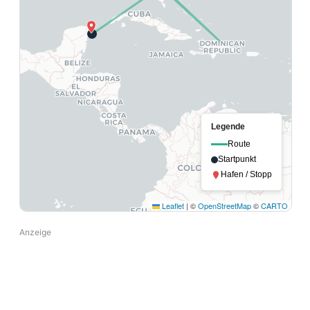
Legende
Route
Startpunkt
Hafen / Stopp
Leaflet
|
©
OpenStreetMap
©
CARTO
Anzeige