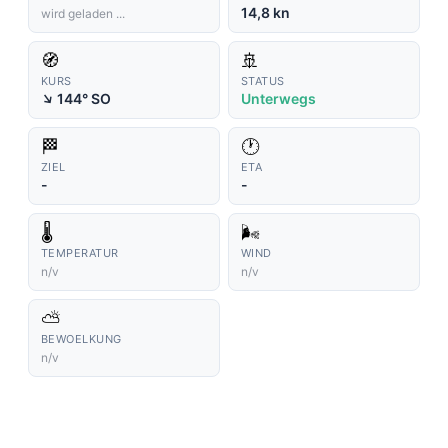
14,8 kn
wird geladen ...
🧭
🚢
KURS
STATUS
↑
144° SO
Unterwegs
🏁
🕐
ZIEL
ETA
-
-
🌡️
🌬️
TEMPERATUR
WIND
n/v
n/v
⛅
BEWOELKUNG
n/v