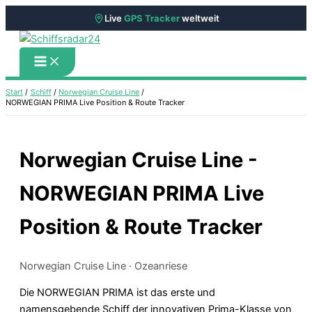
Live
GPS Tracker
weltweit
Zum
Inhalt
springen
Start
Schiff
Norwegian Cruise Line
NORWEGIAN PRIMA Live Position & Route Tracker
Norwegian Cruise Line -
NORWEGIAN PRIMA Live
Position & Route Tracker
Norwegian Cruise Line · Ozeanriese
Die NORWEGIAN PRIMA ist das erste und
namensgebende Schiff der innovativen Prima-Klasse von