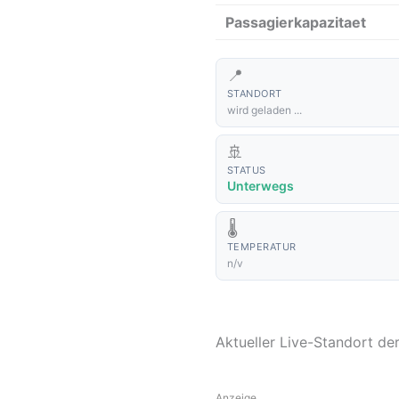
Passagierkapazitaet
📍
STANDORT
wird geladen ...
🚢
STATUS
Unterwegs
🌡️
TEMPERATUR
n/v
Aktueller Live-Standort d
Anzeige