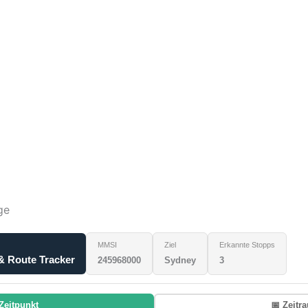
ge
MMSI
Ziel
Erkannte Stopps
 Route Tracker
245968000
Sydney
3
Zeitpunkt
📅 Zeitr