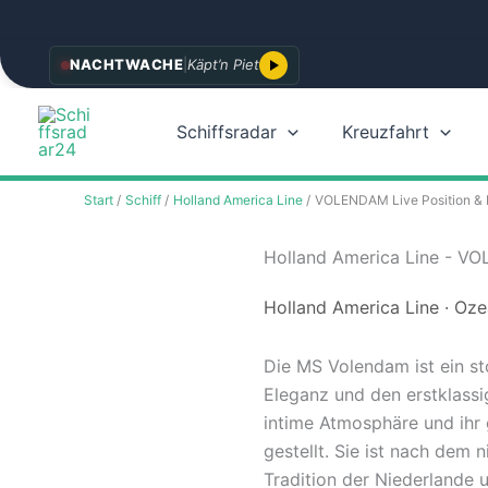
Zum
NACHTWACHE
|
Käpt’n Piet
Inhalt
springen
Schiffsradar
Kreuzfahrt
Start
Schiff
Holland America Line
VOLENDAM Live Position & 
Holland America Line - VO
Holland America Line · Oze
Die MS Volendam ist ein st
Eleganz und den erstklassig
intime Atmosphäre und ihr
gestellt. Sie ist nach dem
Tradition der Niederlande u