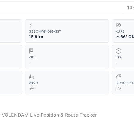
14
⚡
🧭
GESCHWINDIGKEIT
KURS
↑
18,9 kn
66° O
🏁
🕐
ZIEL
ETA
-
-
🌬️
⛅
WIND
BEWOELK
n/v
n/v
er VOLENDAM Live Position & Route Tracker