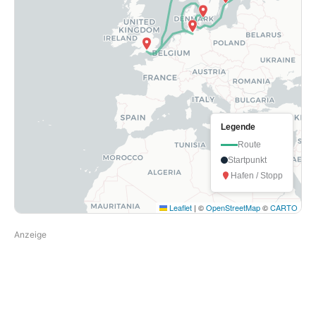
Legende
Route
Startpunkt
Hafen / Stopp
Leaflet
|
©
OpenStreetMap
©
CARTO
Anzeige