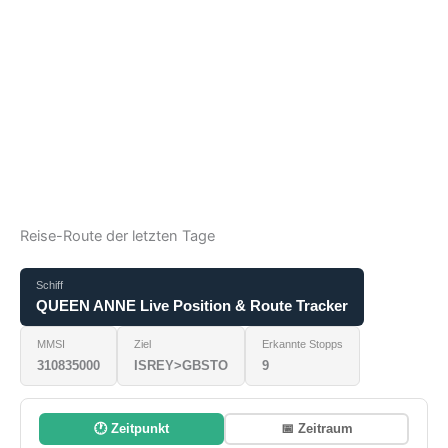
Reise-Route der letzten Tage
Schiff
QUEEN ANNE Live Position & Route Tracker
MMSI
Ziel
Erkannte Stopps
310835000
ISREY>GBSTO
9
🕐 Zeitpunkt
📅 Zeitraum