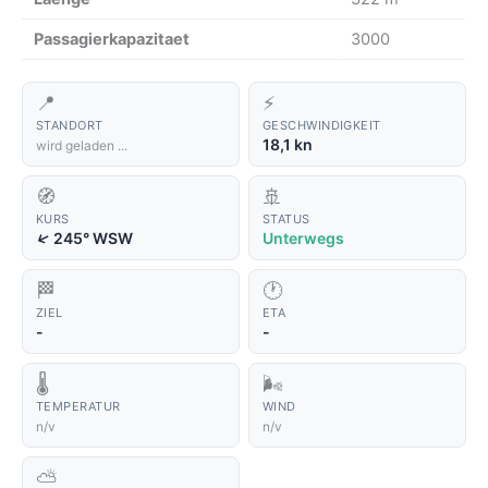
Passagierkapazitaet
3000
📍
⚡
STANDORT
GESCHWINDIGKEIT
18,1 kn
wird geladen ...
🧭
🚢
KURS
STATUS
↑
245° WSW
Unterwegs
🏁
🕐
ZIEL
ETA
-
-
🌡️
🌬️
TEMPERATUR
WIND
n/v
n/v
⛅