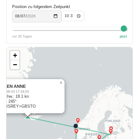
Position zu folgendem Zeitpunkt
vor 30 Tagen
jetzt
+
−
×
QUEEN ANNE
026-08-03 17:34:03
eschw.: 18.1 kn
urs: 245°
iel: ISREY>GBSTO