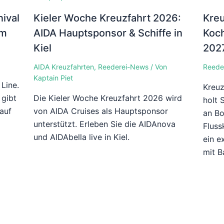
nival
Kieler Woche Kreuzfahrt 2026:
Kreu
um
AIDA Hauptsponsor & Schiffe in
Koch
Kiel
202
AIDA Kreuzfahrten
,
Reederei-News
/ Von
Reede
Kaptain Piet
Line.
Kreuz
 gibt
Die Kieler Woche Kreuzfahrt 2026 wird
holt 
 auf
von AIDA Cruises als Hauptsponsor
an Bo
unterstützt. Erleben Sie die AIDAnova
Fluss
und AIDAbella live in Kiel.
ein e
mit B