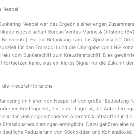
n Neapel
unkering Neapel war das Ergebnis einer engen Zusammenarb
ikationsgesellschaft Bureau Veritas Marine & Offshore (BV
o Benvenuto). Für die Betankung kam das Spezialschiff Gr
speziell für den Transport und die Übergabe von LNG konzi
 direkt vom Bunkerschiff zum Kreuzfahrtschiff. Dies gewährle
f fortsetzen kann, was ein klares Signal für die Zukunft de
 die Kreuzfahrtbranche
Bunkering im Hafen von Neapel ist von großer Bedeutung f
s modernen Knotenpunkt, der in der Lage ist, die Anforder
 einer der vielversprechendsten Alternativkraftstoffe für die
 Emissionsreduzierungen ermöglicht. Dazu gehören eine na
 deutliche Reduzierung von Stickoxiden und Kohlendioxid. D