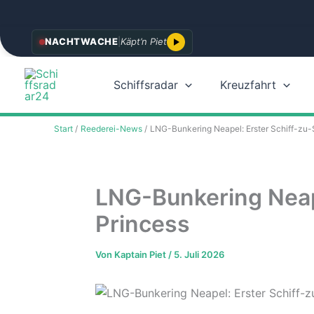
Zum
NACHTWACHE
|
Käpt’n Piet
Inhalt
springen
Schiffsradar
Kreuzfahrt
Start
Reederei-News
LNG-Bunkering Neapel: Erster Schiff-zu-S
LNG-Bunkering Neape
Princess
Von
Kaptain Piet
/
5. Juli 2026