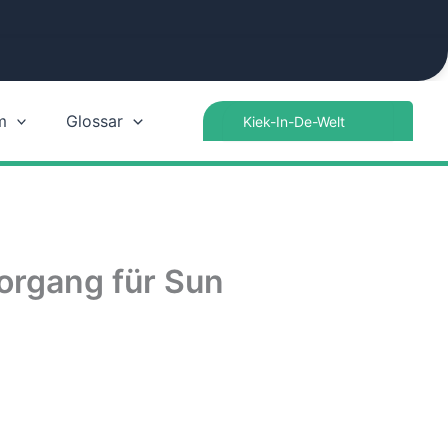
Search
m
Glossar
for:
organg für Sun