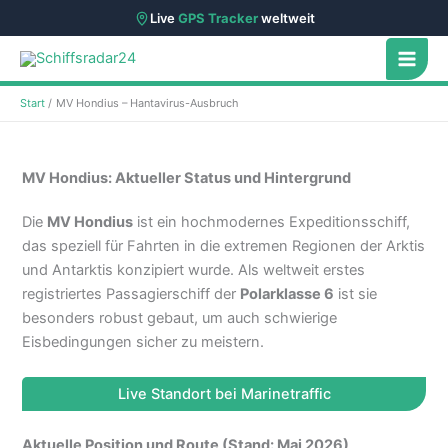
Live
GPS Tracker
weltweit
Zum
Inhalt
springen
Start
MV Hondius – Hantavirus-Ausbruch
MV Hondius: Aktueller Status und Hintergrund
Die
MV Hondius
ist ein hochmodernes Expeditionsschiff,
das speziell für Fahrten in die extremen Regionen der Arktis
und Antarktis konzipiert wurde.
Als weltweit erstes
registriertes Passagierschiff der
Polarklasse 6
ist sie
besonders robust gebaut, um auch schwierige
Eisbedingungen sicher zu meistern.
Live Standort bei Marinetraffic
Aktuelle Position und Route (Stand: Mai 2026)