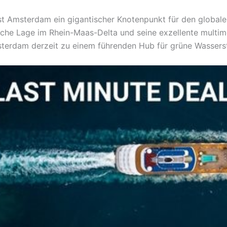
st Amsterdam ein gigantischer Knotenpunkt für den globale
ische Lage im Rhein-Maas-Delta und seine exzellente multi
sterdam derzeit zu einem führenden Hub für grüne Wassers