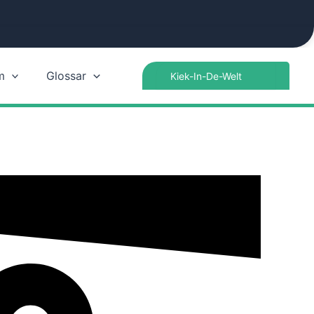
Search
m
Glossar
for: