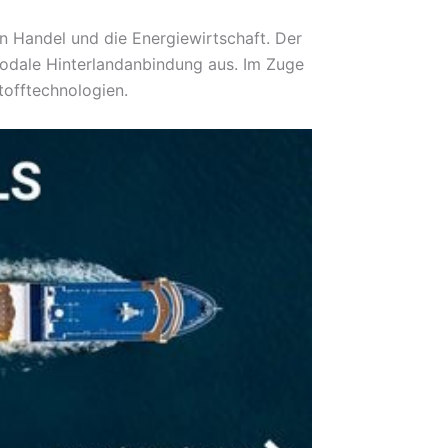
n Handel und die Energiewirtschaft. Der
modale Hinterlandanbindung aus. Im Zuge
tofftechnologien.