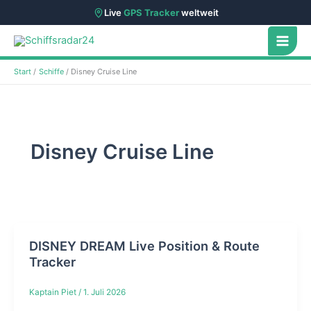
Live
GPS Tracker
weltweit
Zum
Inhalt
springen
Start
Schiffe
Disney Cruise Line
Disney Cruise Line
DISNEY DREAM Live Position & Route
Tracker
Kaptain Piet
/
1. Juli 2026