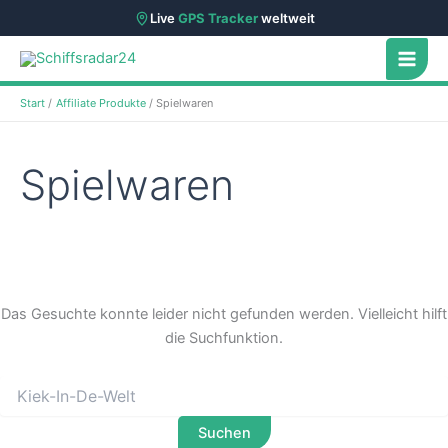
Live
GPS Tracker
weltweit
Zum
Inhalt
springen
Start
Affiliate Produkte
Spielwaren
Spielwaren
Das Gesuchte konnte leider nicht gefunden werden. Vielleicht hilft
die Suchfunktion.
Suchen
nach: