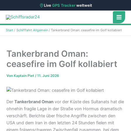
Live
GPS Tracker
weltweit
Zum
Inhalt
springen
Start
Schifffahrt Allgemein
Tankerbrand Oman: ceasefire im Golf kollabiert
Tankerbrand Oman:
ceasefire im Golf kollabiert
Von
Kaptain Piet
/
11. Juni 2026
Der
Tankerbrand Oman
vor der Küste des Sultanats hat die
ohnehin fragile Lage in der Straße von Hormus dramatisch
verschärft. Berichte über frische Angriffe zwischen den
USA und dem Iran in den letzten 24 Stunden fielen mit
einem folgenschweren Zwischenfall zusammen, bei dem