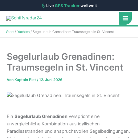
Live
GPS Tracker
weltweit
Zum
Inhalt
springen
Start
Yachten
Segelurlaub Grenadinen: Traumsegeln in St. Vincent
Segelurlaub Grenadinen:
Traumsegeln in St. Vincent
Von
Kaptain Piet
/
12. Juni 2026
Ein
Segelurlaub Grenadinen
verspricht eine
unvergleichliche Kombination aus idyllischen
Paradiesstränden und anspruchsvollen Segelbedingungen.