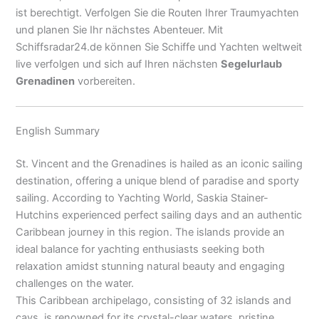
ist berechtigt. Verfolgen Sie die Routen Ihrer Traumyachten
und planen Sie Ihr nächstes Abenteuer. Mit
Schiffsradar24.de können Sie Schiffe und Yachten weltweit
live verfolgen und sich auf Ihren nächsten
Segelurlaub
Grenadinen
vorbereiten.
English Summary
St. Vincent and the Grenadines is hailed as an iconic sailing
destination, offering a unique blend of paradise and sporty
sailing. According to Yachting World, Saskia Stainer-
Hutchins experienced perfect sailing days and an authentic
Caribbean journey in this region. The islands provide an
ideal balance for yachting enthusiasts seeking both
relaxation amidst stunning natural beauty and engaging
challenges on the water.
This Caribbean archipelago, consisting of 32 islands and
cays, is renowned for its crystal-clear waters, pristine