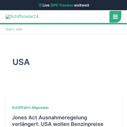
Live
GPS Tracker
weltweit
Zum
Inhalt
springen
Start
USA
USA
Schifffahrt Allgemein
Jones Act Ausnahmeregelung
verlängert: USA wollen Benzinpreise