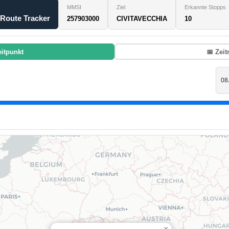
MMSI
Ziel
Erkannte Stopps
 Route Tracker
257903000
CIVITAVECCHIA
10
eitpunkt
📅 Zei
×