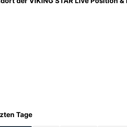
ndort der VIKING STAR Live Position &
tzten Tage