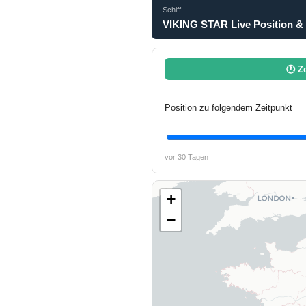
Schiff
VIKING STAR Live Position &
🕐 Z
Position zu folgendem Zeitpunkt
vor 30 Tagen
+
−