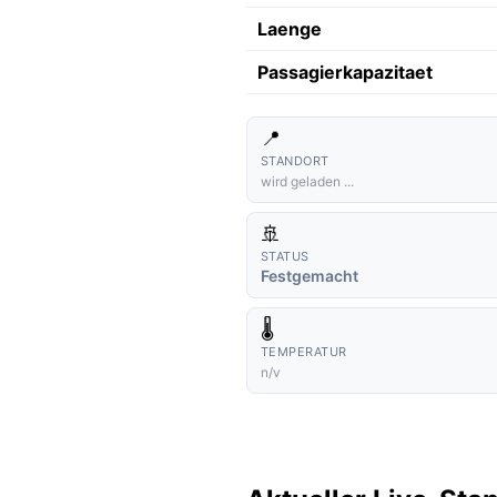
Laenge
Passagierkapazitaet
📍
STANDORT
wird geladen ...
🚢
STATUS
Festgemacht
🌡️
TEMPERATUR
n/v