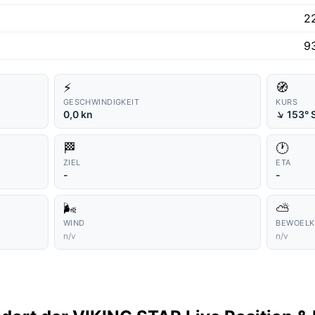
2
9
⚡
🧭
GESCHWINDIGKEIT
KURS
↑
0,0 kn
153° 
🏁
🕐
ZIEL
ETA
-
-
🌬️
⛅
WIND
BEWOEL
n/v
n/v