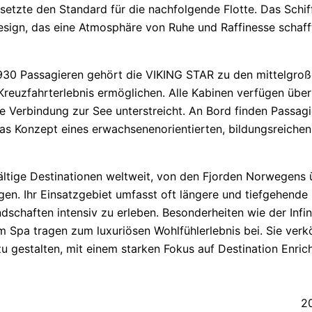
setzte den Standard für die nachfolgende Flotte. Das Schiff
esign, das eine Atmosphäre von Ruhe und Raffinesse schaff
 930 Passagieren gehört die VIKING STAR zu den mittelgroß
Kreuzfahrterlebnis ermöglichen. Alle Kabinen verfügen übe
e Verbindung zur See unterstreicht. An Bord finden Passag
das Konzept eines erwachsenenorientierten, bildungsreiche
ältige Destinationen weltweit, von den Fjorden Norwegens 
en. Ihr Einsatzgebiet umfasst oft längere und tiefgehende
dschaften intensiv zu erleben. Besonderheiten wie der Infi
 Spa tragen zum luxuriösen Wohlfühlerlebnis bei. Sie verkö
u gestalten, mit einem starken Fokus auf Destination Enric
2