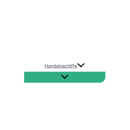
AIDA Cruises
TUI Cruises
HAPAG LLOYD Cruises
Phönix Reisen
Handelsschiffe
Straße von Hormus
Nord-Ostsee-Kanal