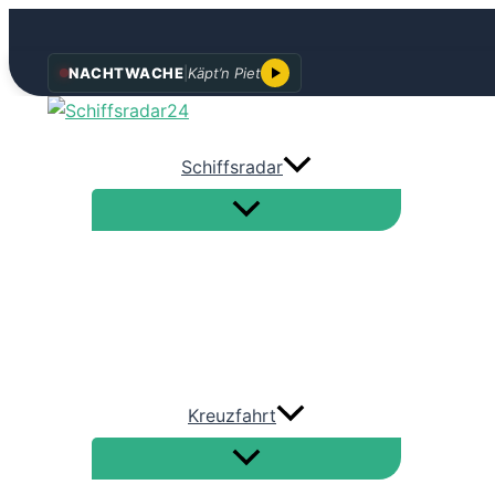
Zum
NACHTWACHE
|
Käpt’n Piet
Inhalt
springen
Schiffsradar
Kreuzfahrt