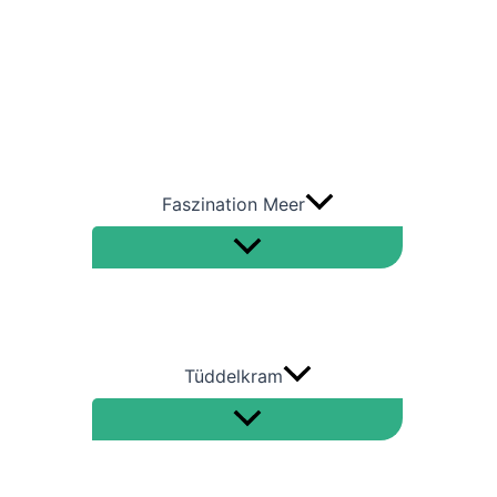
Bulkcarrier
Containerschiffe
RoRo
Tanker – Öltanker –
Gastanker
Faszination Meer
Tüddelkram