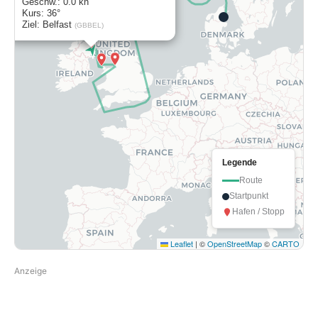
Geschw.: 0.0 kn
Kurs: 36°
Ziel: Belfast
(GBBEL)
Legende
Route
Startpunkt
Hafen / Stopp
Leaflet
|
©
OpenStreetMap
©
CARTO
Anzeige