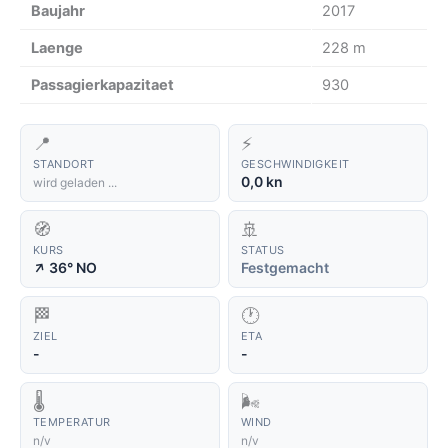
Baujahr
2017
Laenge
228 m
Passagierkapazitaet
930
📍
⚡
STANDORT
GESCHWINDIGKEIT
0,0 kn
wird geladen ...
🧭
🚢
KURS
STATUS
↑
36° NO
Festgemacht
🏁
🕐
ZIEL
ETA
-
-
🌡️
🌬️
TEMPERATUR
WIND
n/v
n/v