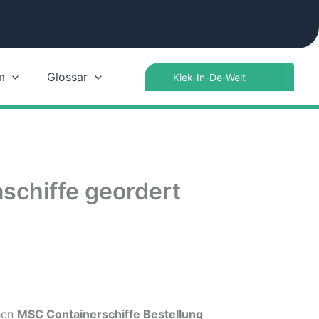
Search
m
Glossar
for:
schiffe geordert
chen
MSC Containerschiffe Bestellung