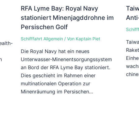
RFA Lyme Bay: Royal Navy
Taiw
stationiert Minenjagddrohne im
Anti
Persischen Golf
Schiff
Schifffahrt Allgemein
/ Von
Kaptain Piet
Taiwa
alth-
Raket
n
Die Royal Navy hat ein neues
Einhe
n
Unterwasser-Minenentsorgungssystem
wach
an Bord der RFA Lyme Bay stationiert.
chine
Dies geschieht im Rahmen einer
multinationalen Operation zur
Minenräumung im Persischen…