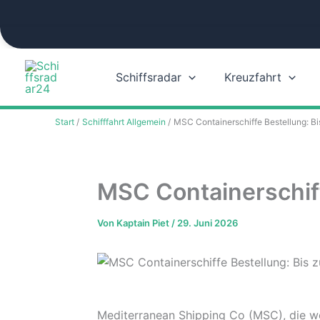
Zum
Inhalt
springen
Schiffsradar
Kreuzfahrt
Start
Schifffahrt Allgemein
MSC Containerschiffe Bestellung: Bi
MSC Containerschiff
Von
Kaptain Piet
/
29. Juni 2026
Mediterranean Shipping Co (MSC), die we