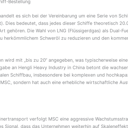
iff-Bestellung
ndelt es sich bei der Vereinbarung um eine Serie von Schif
. Dies bedeutet, dass jedes dieser Schiffe theoretisch 20
Art gehören. Die Wahl von LNG (Flüssigerdgas) als Dual-Fuel
h zu herkömmlichem Schweröl zu reduzieren und den komme
en wird mit „bis zu 20“ angegeben, was typischerweise ein
rgabe an Hengli Heavy Industry in China betont die wachse
balen Schiffbau, insbesondere bei komplexen und hochkapaz
on MSC, sondern hat auch eine erhebliche wirtschaftliche A
inertransport verfolgt MSC eine aggressive Wachstumsstra
es Signal, dass das Unternehmen weiterhin auf Skaleneffekt