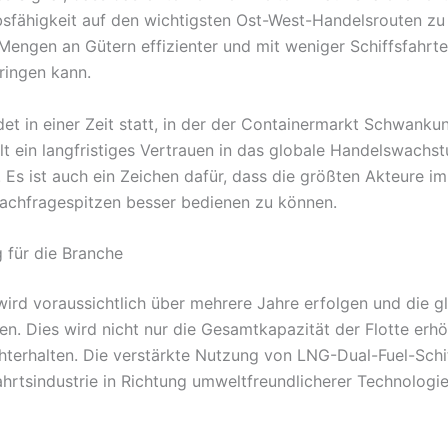
fähigkeit auf den wichtigsten Ost-West-Handelsrouten zu s
engen an Gütern effizienter und mit weniger Schiffsfahrt
ringen kann.
det in einer Zeit statt, in der der Containermarkt Schwanku
lt ein langfristiges Vertrauen in das globale Handelswachst
 Es ist auch ein Zeichen dafür, dass die größten Akteure i
Nachfragespitzen besser bedienen zu können.
 für die Branche
ird voraussichtlich über mehrere Jahre erfolgen und die glo
en. Dies wird nicht nur die Gesamtkapazität der Flotte er
hterhalten. Die verstärkte Nutzung von LNG-Dual-Fuel-Sch
ahrtsindustrie in Richtung umweltfreundlicherer Technolog