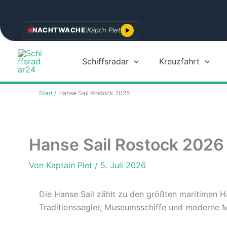
Zum
NACHTWACHE
|
Käpt’n Piet
Inhalt
springen
Schiffsradar
Kreuzfahrt
Start
Hanse Sail Rostock 2026
Hanse Sail Rostock 2026
Von
Kaptain Piet
/
5. Juli 2026
Die Hanse Sail zählt zu den größten maritimen H
Traditionssegler, Museumsschiffe und moderne Ma