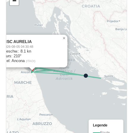
−
×
MSC AURELIA
2026-08-05 04:30:48
Geschw.: 8.1 kn
Kurs: 210°
Ziel: Ancona
(ITAOI)
Legende
Route