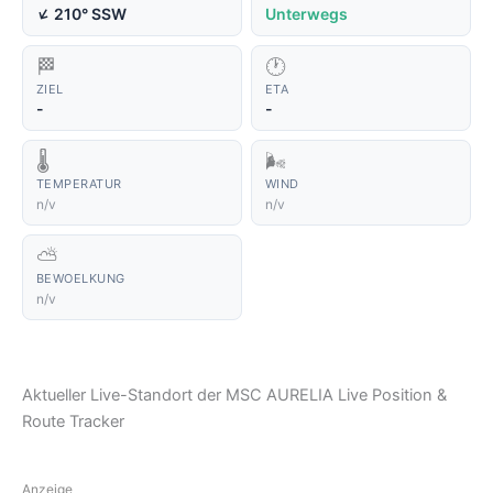
↑
210° SSW
Unterwegs
🏁
🕐
ZIEL
ETA
-
-
🌡️
🌬️
TEMPERATUR
WIND
n/v
n/v
⛅
BEWOELKUNG
n/v
Aktueller Live-Standort der MSC AURELIA Live Position &
Route Tracker
Anzeige