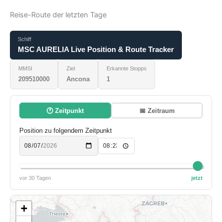
Reise-Route der letzten Tage
Schiff
MSC AURELIA Live Position & Route Tracker
MMSI
Ziel
Erkannte Stopps
209510000
Ancona
1
🕐 Zeitpunkt
📅 Zeitraum
Position zu folgendem Zeitpunkt
vor 30 Tagen
jetzt
+