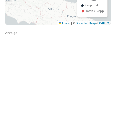
Startpunkt
Hafen / Stopp
Leaflet
|
©
OpenStreetMap
©
CARTO
Anzeige