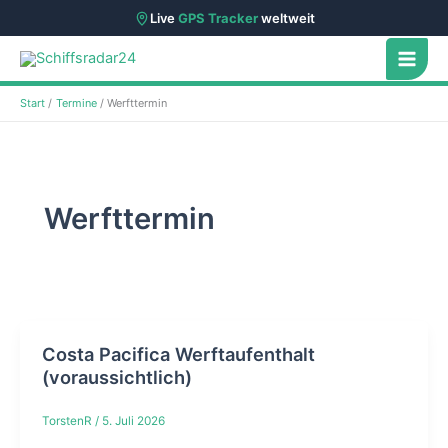
Live
GPS Tracker
weltweit
Zum
Inhalt
springen
Start
Termine
Werfttermin
Werfttermin
Costa Pacifica Werftaufenthalt
(voraussichtlich)
TorstenR
/
5. Juli 2026