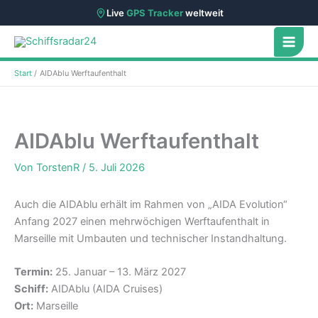
Live
GPS Tracker
weltweit
Zum
Inhalt
springen
Start
AIDAblu Werftaufenthalt
AIDAblu Werftaufenthalt
Von
TorstenR
/
5. Juli 2026
Auch die AIDAblu erhält im Rahmen von „AIDA Evolution“
Anfang 2027 einen mehrwöchigen Werftaufenthalt in
Marseille mit Umbauten und technischer Instandhaltung.
Termin:
25. Januar – 13. März 2027
Schiff:
AIDAblu (AIDA Cruises)
Ort:
Marseille