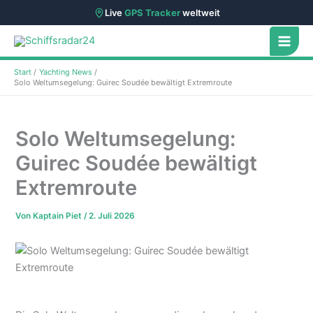
Live
GPS Tracker
weltweit
Zum
Inhalt
springen
Start
Yachting News
Solo Weltumsegelung: Guirec Soudée bewältigt Extremroute
Solo Weltumsegelung:
Guirec Soudée bewältigt
Extremroute
Von
Kaptain Piet
/
2. Juli 2026