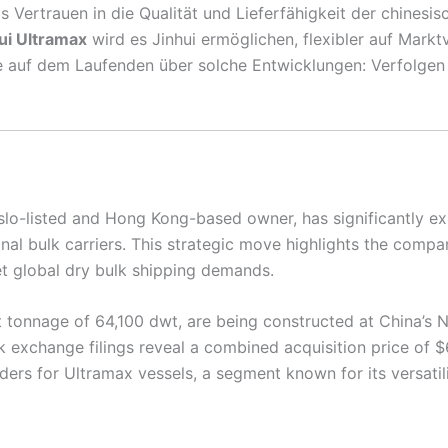
 Vertrauen in die Qualität und Lieferfähigkeit der chinesis
ui Ultramax
wird es Jinhui ermöglichen, flexibler auf Mark
 auf dem Laufenden über solche Entwicklungen: Verfolgen S
Oslo-listed and Hong Kong-based owner, has significantly e
nal bulk carriers. This strategic move highlights the com
et global dry bulk shipping demands.
 tonnage of 64,100 dwt, are being constructed at China’s 
 exchange filings reveal a combined acquisition price of $68
rders for Ultramax vessels, a segment known for its versatil