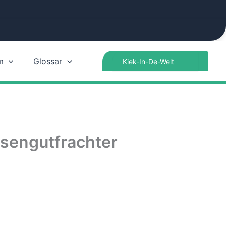
Search
m
Glossar
for:
ssengutfrachter