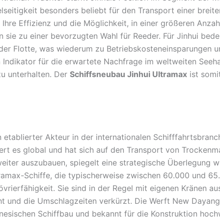
elseitigkeit besonders beliebt für den Transport einer bre
 Ihre Effizienz und die Möglichkeit, in einer größeren Anza
sie zu einer bevorzugten Wahl für Reeder. Für Jinhui bede
der Flotte, was wiederum zu Betriebskosteneinsparungen u
in Indikator für die erwartete Nachfrage im weltweiten Seeh
u unterhalten. Der
Schiffsneubau Jinhui Ultramax
ist somi
n etablierter Akteur in der internationalen Schifffahrtsbranc
rt es global und hat sich auf den Transport von Trockenmas
ter auszubauen, spiegelt eine strategische Überlegung wide
Ultramax-Schiffe, die typischerweise zwischen 60.000 und 65
rierfähigkeit. Sie sind in der Regel mit eigenen Kränen au
t und die Umschlagzeiten verkürzt. Die Werft New Dayang 
inesischen Schiffbau und bekannt für die Konstruktion hoch