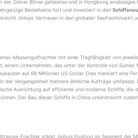
 an der Osloer Börse gelistetes und in Hongkong ansässige
ehrgeizige Bestellserie fort und investiert in den
Schiffsneu
streicht Jinhuis Vertrauen in den globalen Seefrachtmarkt u
amax-Massengutfrachter mit einer Tragfähigkeit von jeweil
t, einem Unternehmen, das unter der Kontrolle von Sumec 
eubauten auf 68 Millionen US-Dollar. Dies markiert eine F
 der Vergangenheit mehrere ähnliche Aufträge umfasste. Die
ische Ausrichtung auf effiziente und moderne Schiffe, die
önnen. Der Bau dieser Schiffe in China unterstreicht zudem
Ultramax-Frachter stärkt Jinhuis Position im Segment der M