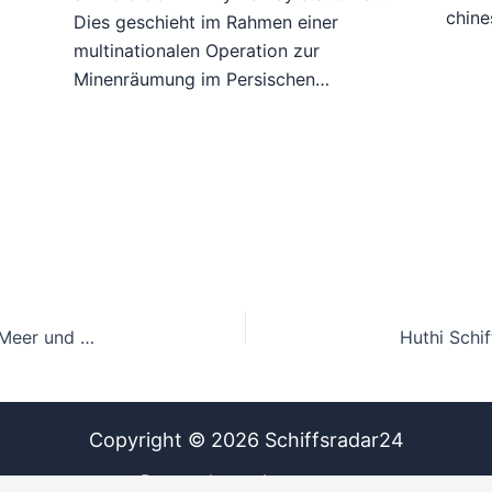
chine
Dies geschieht im Rahmen einer
multinationalen Operation zur
Minenräumung im Persischen…
Nahost Konflikt Schifffahrt: Eskalation im Roten Meer und Hormuz
Huthi Schif
Copyright © 2026 Schiffsradar24
Datenschutz
Impressum