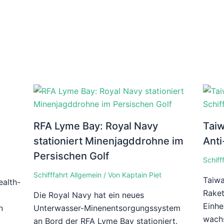
RFA Lyme Bay: Royal Navy
Taiw
stationiert Minenjagddrohne im
Anti
Persischen Golf
Schiff
Schifffahrt Allgemein
/ Von
Kaptain Piet
Taiwa
alth-
Raket
n
Die Royal Navy hat ein neues
Einhe
n
Unterwasser-Minenentsorgungssystem
wach
an Bord der RFA Lyme Bay stationiert.