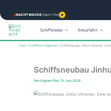
Zum
NACHTWACHE
|
Käpt’n Piet
Inhalt
springen
Schiffsradar
Kreuzfahrt
Start
Schifffahrt Allgemein
Schiffsneubau Jinhui Ultramax: Zwe
Schiffsneubau Jinhu
Von
Kaptain Piet
/
8. Juni 2026