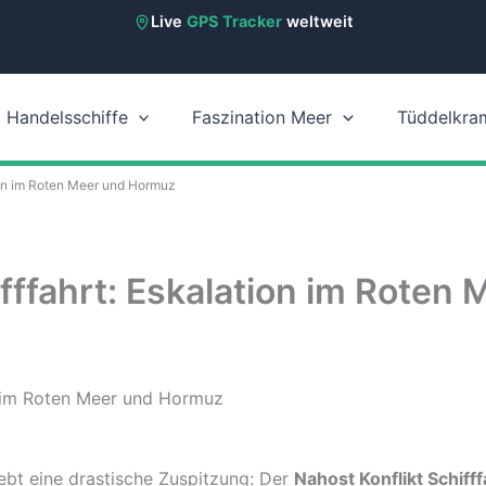
Live
GPS Tracker
weltweit
Handelsschiffe
Faszination Meer
Tüddelkra
tion im Roten Meer und Hormuz
ifffahrt: Eskalation im Rote
ebt eine drastische Zuspitzung: Der
Nahost Konflikt Schifff