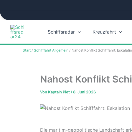
Zum
Inhalt
springen
Schiffsradar
Kreuzfahrt
Start
Schifffahrt Allgemein
Nahost Konflikt Schifffahrt: Eskala
Nahost Konflikt Sch
Von
Kaptain Piet
/
8. Juni 2026
Die maritim-geopolitische Landschaft erl