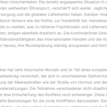
höhten Unsicherheiten. Die bereits angespannte Situation i
den weltweiten Öltransport, verschärft sich weiter. Jeglic
rsorgung und die globalen Lieferketten haben. Darüber hi
rch Akteure wie die Huthis, zur Instabilität bei. Handelss
ete zu meiden, was zu höheren Frachtkosten und Lieferver
en, steigen ebenfalls drastisch an. Die kontinuierliche Uns
Widerstandsfähigkeit des internationalen Handels und die m
n heraus, ihre Routenplanung ständig anzupassen und höch
 Iran hat tiefe historische Wurzeln und ist Teil eines komp
attenkrieg verwickelt, der sich in verschiedenen Stellvertr
eutung der Meeresstraßen wie der Straße von Hormuz und d
ndersetzungen. Die Teilnahme verschiedener nicht-staatlic
t eine Entschärfung des Konflikts noch schwieriger. Diese
afte Bedrohungen für die zivile Schifffahrt darzustellen. Di
 finden, um eine weitere Eskalation zu verhindern und die 