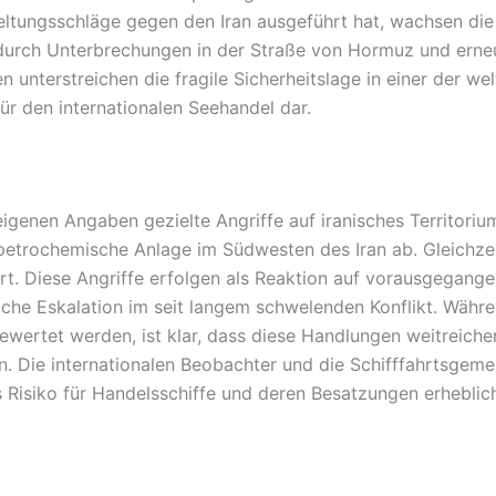
eltungsschläge gegen den Iran ausgeführt hat, wachsen die
s durch Unterbrechungen in der Straße von Hormuz und ern
n unterstreichen die fragile Sicherheitslage in einer der w
ür den internationalen Seehandel dar.
eigenen Angaben gezielte Angriffe auf iranisches Territoriu
petrochemische Anlage im Südwesten des Iran ab. Gleichzeit
rt. Diese Angriffe erfolgen als Reaktion auf vorausgegan
iche Eskalation im seit langem schwelenden Konflikt. Währe
wertet werden, ist klar, dass diese Handlungen weitreich
. Die internationalen Beobachter und die Schifffahrtsgeme
s Risiko für Handelsschiffe und deren Besatzungen erheblic