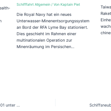
Schifffahrt Allgemein
/ Von
Kaptain Piet
Taiwa
alth-
Raket
n
Die Royal Navy hat ein neues
Einhe
n
Unterwasser-Minenentsorgungssystem
wach
an Bord der RFA Lyme Bay stationiert.
chine
Dies geschieht im Rahmen einer
multinationalen Operation zur
Minenräumung im Persischen…
Heilbronn erster Seehafen: Lidl-Frachter Panda 001 unter deutscher Flagge