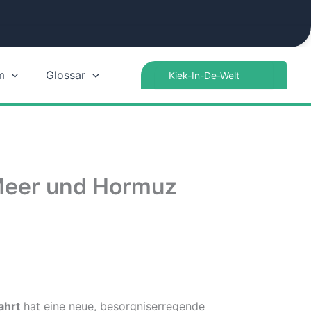
Search
m
Glossar
for:
n Meer und Hormuz
ahrt
hat eine neue, besorgniserregende