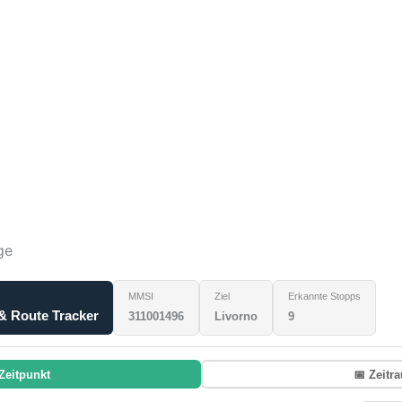
ge
MMSI
Ziel
Erkannte Stopps
& Route Tracker
311001496
Livorno
9
Zeitpunkt
📅 Zeitr