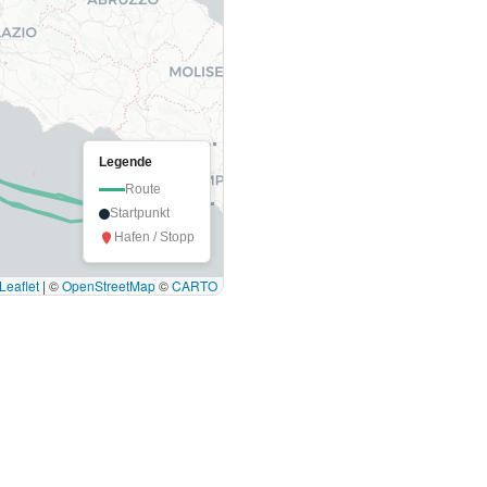
Legende
Route
Startpunkt
Hafen / Stopp
Leaflet
|
©
OpenStreetMap
©
CARTO