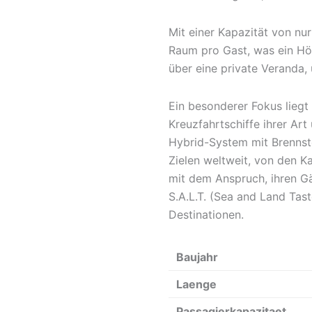
Mit einer Kapazität von nu
Raum pro Gast, was ein Höc
über eine private Veranda, 
Ein besonderer Fokus liegt 
Kreuzfahrtschiffe ihrer Art
Hybrid-System mit Brennstof
Zielen weltweit, von den K
mit dem Anspruch, ihren Gä
S.A.L.T. (Sea and Land Tas
Destinationen.
Baujahr
Laenge
Passagierkapazitaet