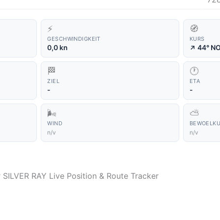
⚡
🧭
GESCHWINDIGKEIT
KURS
↑
0,0 kn
44° N
🏁
🕐
ZIEL
ETA
-
-
🌬️
⛅
WIND
BEWOELK
n/v
n/v
r SILVER RAY Live Position & Route Tracker