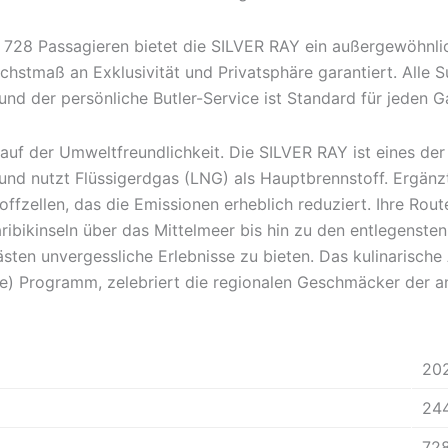
r 728 Passagieren bietet die SILVER RAY ein außergewöhnli
hstmaß an Exklusivität und Privatsphäre garantiert. Alle S
und der persönliche Butler-Service ist Standard für jeden G
auf der Umweltfreundlichkeit. Die SILVER RAY ist eines der
 und nutzt Flüssigerdgas (LNG) als Hauptbrennstoff. Ergänz
fzellen, das die Emissionen erheblich reduziert. Ihre Rout
aribikinseln über das Mittelmeer bis hin zu den entlegenste
sten unvergessliche Erlebnisse zu bieten. Das kulinarisch
te) Programm, zelebriert die regionalen Geschmäcker der 
20
24
72