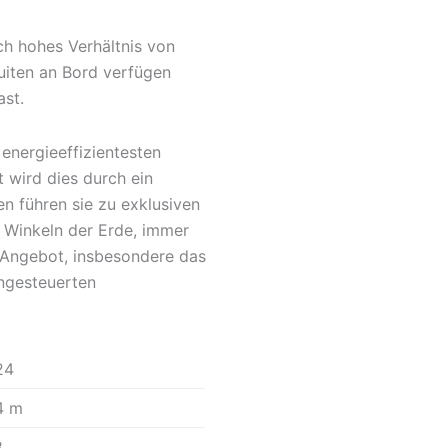
ch hohes Verhältnis von
uiten an Bord verfügen
ast.
 energieeffizientesten
t wird dies durch ein
en führen sie zu exklusiven
n Winkeln der Erde, immer
e Angebot, insbesondere das
angesteuerten
24
4 m
8