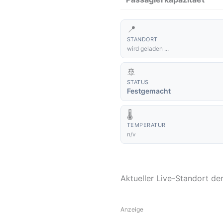
📍
STANDORT
wird geladen ...
🚢
STATUS
Festgemacht
🌡️
TEMPERATUR
n/v
Aktueller Live-Standort de
Anzeige