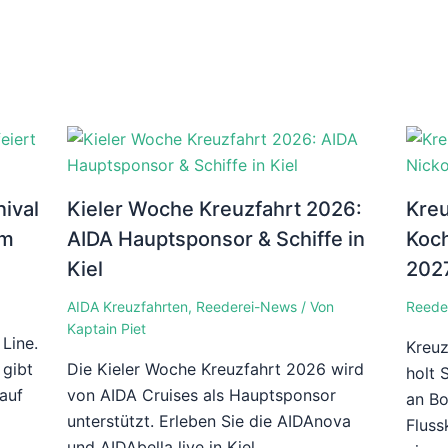
nival
Kieler Woche Kreuzfahrt 2026:
Kreu
um
AIDA Hauptsponsor & Schiffe in
Koch
Kiel
202
AIDA Kreuzfahrten
,
Reederei-News
/ Von
Reede
Kaptain Piet
Line.
Kreuz
 gibt
Die Kieler Woche Kreuzfahrt 2026 wird
holt 
 auf
von AIDA Cruises als Hauptsponsor
an Bo
unterstützt. Erleben Sie die AIDAnova
Fluss
und AIDAbella live in Kiel.