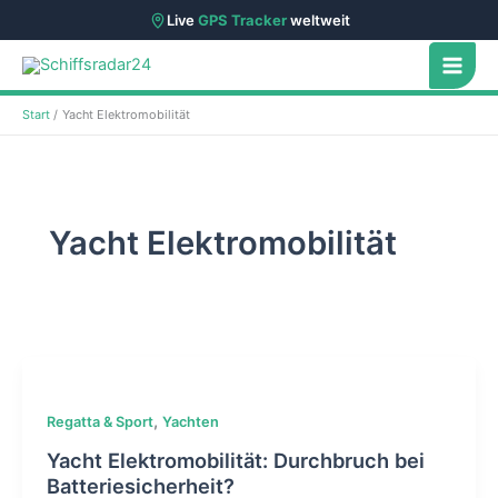
Live
GPS Tracker
weltweit
Zum
Inhalt
springen
Start
Yacht Elektromobilität
Yacht Elektromobilität
,
Regatta & Sport
Yachten
Yacht Elektromobilität: Durchbruch bei
Batteriesicherheit?