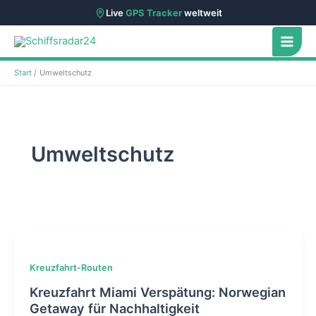
Live
GPS Tracker
weltweit
Zum
Inhalt
springen
Start
Umweltschutz
Umweltschutz
Kreuzfahrt-Routen
Kreuzfahrt Miami Verspätung: Norwegian
Getaway für Nachhaltigkeit