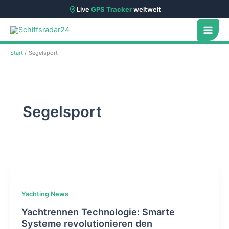
Live
GPS Tracker
weltweit
Zum
Inhalt
springen
Start
Segelsport
Segelsport
Yachting News
Yachtrennen Technologie: Smarte
Systeme revolutionieren den