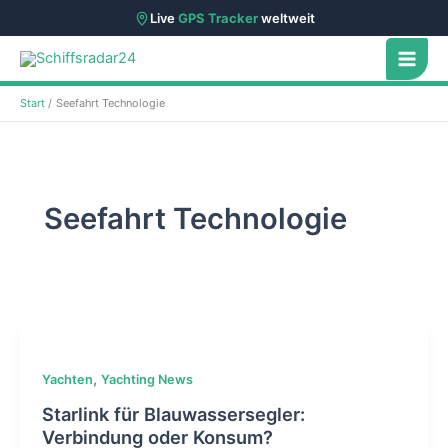
Live
GPS Tracker
weltweit
Zum
Inhalt
springen
Start
Seefahrt Technologie
Seefahrt Technologie
,
Yachten
Yachting News
Starlink für Blauwassersegler:
Verbindung oder Konsum?