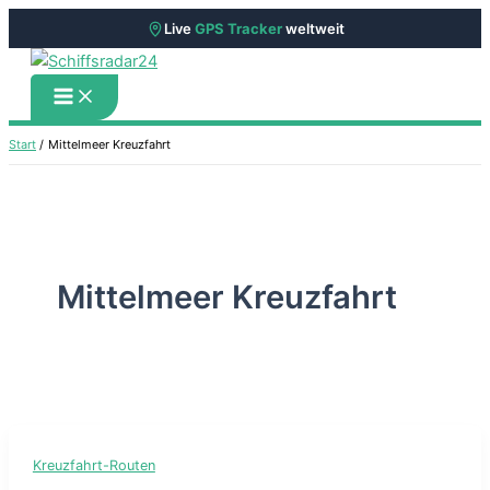
Live
GPS Tracker
weltweit
Zum
Inhalt
springen
Start
Mittelmeer Kreuzfahrt
Mittelmeer Kreuzfahrt
Kreuzfahrt-Routen