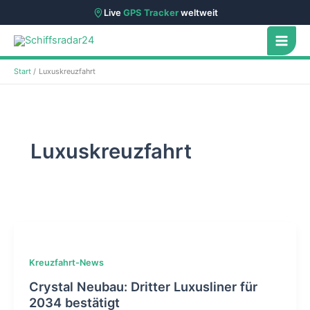
Live
GPS Tracker
weltweit
Zum
Inhalt
springen
Start
Luxuskreuzfahrt
Luxuskreuzfahrt
Kreuzfahrt-News
Crystal Neubau: Dritter Luxusliner für
2034 bestätigt