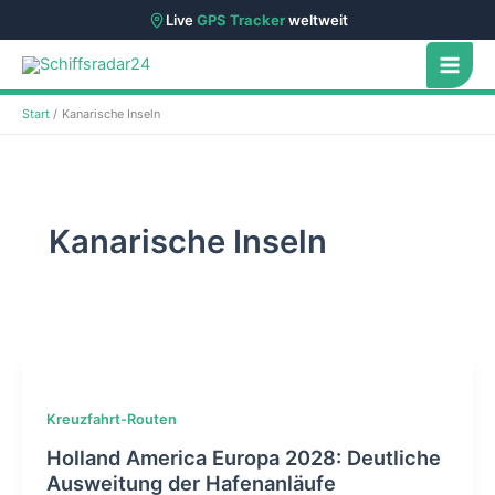
Live
GPS Tracker
weltweit
Zum
Inhalt
springen
Start
Kanarische Inseln
Kanarische Inseln
Kreuzfahrt-Routen
Holland America Europa 2028: Deutliche
Ausweitung der Hafenanläufe