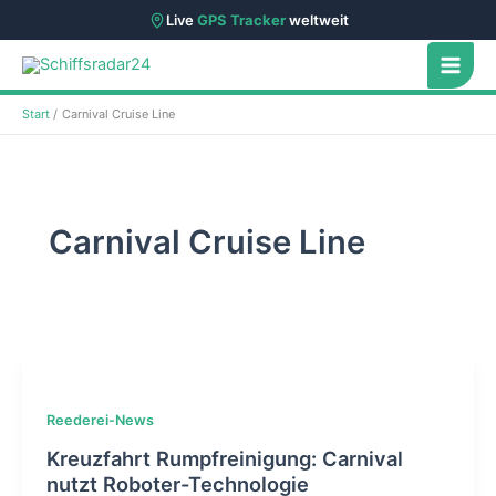
Live
GPS Tracker
weltweit
Zum
Inhalt
springen
Start
Carnival Cruise Line
Carnival Cruise Line
Reederei-News
Kreuzfahrt Rumpfreinigung: Carnival
nutzt Roboter-Technologie