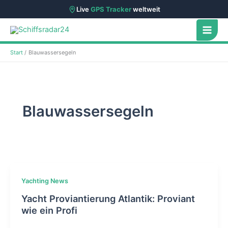
Live
GPS Tracker
weltweit
Zum
Inhalt
springen
Start
Blauwassersegeln
Blauwassersegeln
Yachting News
Yacht Proviantierung Atlantik: Proviant
wie ein Profi