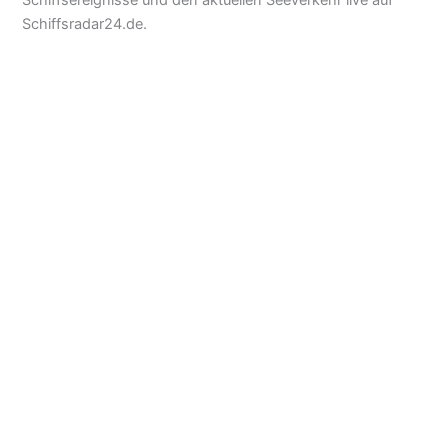
Schiffsereignisse und den aktuellen Seeverkehr live auf
Schiffsradar24.de.