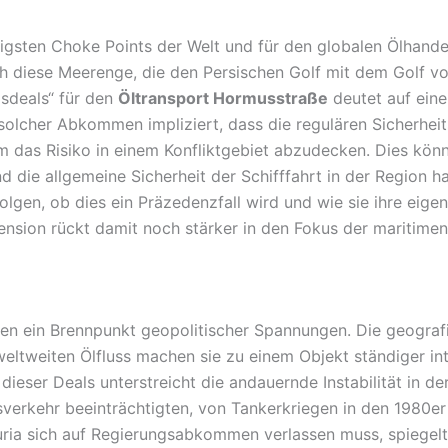
igsten Choke Points der Welt und für den globalen Ölhandel 
ich diese Meerenge, die den Persischen Golf mit dem Golf
sdeals“ für den
Öltransport Hormusstraße
deutet auf ein
 solcher Abkommen impliziert, dass die regulären Sicherh
m das Risiko in einem Konfliktgebiet abzudecken. Dies kön
nd die allgemeine Sicherheit der Schifffahrt in der Region 
gen, ob dies ein Präzedenzfall wird und wie sie ihre eige
nsion rückt damit noch stärker in den Fokus der maritimen 
ten ein Brennpunkt geopolitischer Spannungen. Die geograf
eltweiten Ölfluss machen sie zu einem Objekt ständiger in
dieser Deals unterstreicht die andauernde Instabilität in d
sverkehr beeinträchtigten, von Tankerkriegen in den 1980er
curia sich auf Regierungsabkommen verlassen muss, spiege