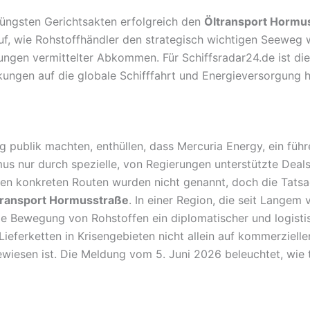
jüngsten Gerichtsakten erfolgreich den
Öltransport Hormu
rauf, wie Rohstoffhändler den strategisch wichtigen Seewe
ungen vermittelter Abkommen. Für Schiffsradar24.de ist die
kungen auf die globale Schifffahrt und Energieversorgung h
 publik machten, enthüllen, dass Mercuria Energy, ein fü
us nur durch spezielle, von Regierungen unterstützte Deals
en konkreten Routen wurden nicht genannt, doch die Tatsach
transport Hormusstraße
. In einer Region, die seit Lange
ede Bewegung von Rohstoffen ein diplomatischer und logistisc
ieferketten in Krisengebieten nicht allein auf kommerziell
iesen ist. Die Meldung vom 5. Juni 2026 beleuchtet, wie t