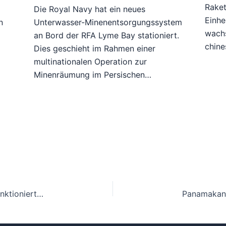
Raket
n
Die Royal Navy hat ein neues
Einhe
n
Unterwasser-Minenentsorgungssystem
wach
an Bord der RFA Lyme Bay stationiert.
chine
Dies geschieht im Rahmen einer
multinationalen Operation zur
Minenräumung im Persischen…
Iran Tanker Indischer Ozean: US-Kräfte entern sanktioniertes Schiff