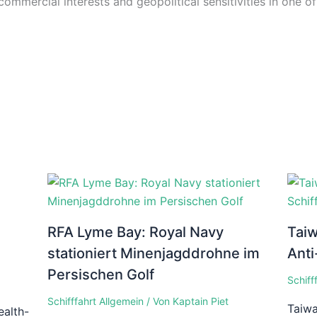
ommercial interests and geopolitical sensitivities in one of
RFA Lyme Bay: Royal Navy
Taiw
stationiert Minenjagddrohne im
Anti
Persischen Golf
Schiff
Schifffahrt Allgemein
/ Von
Kaptain Piet
Taiwa
alth-