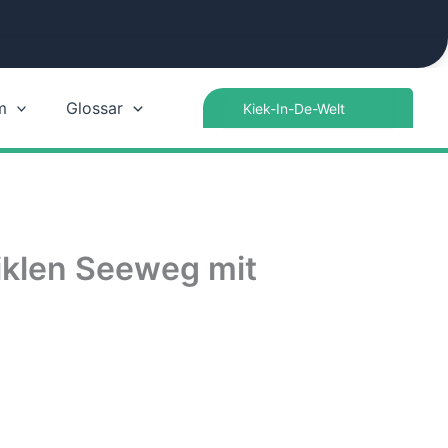
Search
m
Glossar
for:
iklen Seeweg mit