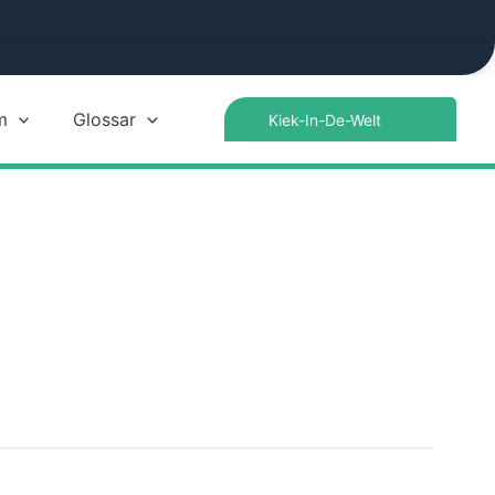
Search
m
Glossar
for: