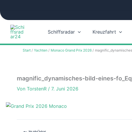
Zum
Inhalt
springen
Schiffsradar
Kreuzfahrt
Start
Yachten
Monaco Grand Prix 2026
magnific_dynamisches
magnific_dynamisches-bild-eines-fo_E
Von
TorstenR
/
7. Juni 2026