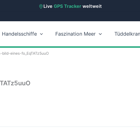
Live
GPS Tracker
weltweit
Handelsschiffe
Faszination Meer
Tüddelkra
-bild-eines-fo_EqTATz5uuO
qTATz5uuO