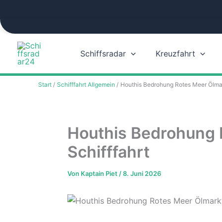
Zum
Inhalt
springen
Schiffsradar
Kreuzfahrt
Start
Schifffahrt Allgemein
Houthis Bedrohung Rotes Meer Ölmar
Houthis Bedrohung 
Schifffahrt
Von
Kaptain Piet
/
8. Juni 2026