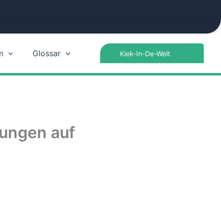
Search
m
Glossar
for:
kungen auf