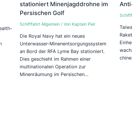
stationiert Minenjagddrohne im
Anti
Persischen Golf
Schiff
Schifffahrt Allgemein
/ Von
Kaptain Piet
Taiwa
alth-
Raket
n
Die Royal Navy hat ein neues
Einhe
n
Unterwasser-Minenentsorgungssystem
wach
an Bord der RFA Lyme Bay stationiert.
chine
Dies geschieht im Rahmen einer
multinationalen Operation zur
Minenräumung im Persischen…