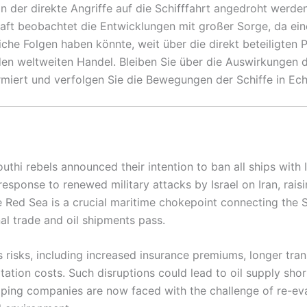
in der direkte Angriffe auf die Schifffahrt angedroht werd
aft beobachtet die Entwicklungen mit großer Sorge, da ein
iche Folgen haben könnte, weit über die direkt beteiligten P
en weltweiten Handel. Bleiben Sie über die Auswirkungen 
rmiert und verfolgen Sie die Bewegungen der Schiffe in Ech
thi rebels announced their intention to ban all ships with Is
 response to renewed military attacks by Israel on Iran, rai
he Red Sea is a crucial maritime chokepoint connecting the 
nal trade and oil shipments pass.
 risks, including increased insurance premiums, longer transi
tion costs. Such disruptions could lead to oil supply short
pping companies are now faced with the challenge of re-eva