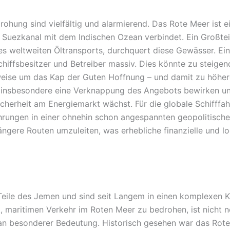
ohung sind vielfältig und alarmierend. Das Rote Meer ist e
n Suezkanal mit dem Indischen Ozean verbindet. Ein Großtei
 des weltweiten Öltransports, durchquert diese Gewässer. Ei
chiffsbesitzer und Betreiber massiv. Dies könnte zu steige
weise um das Kap der Guten Hoffnung – und damit zu höher
insbesondere eine Verknappung des Angebots bewirken und 
cherheit am Energiemarkt wächst. Für die globale Schifffah
hrungen in einer ohnehin schon angespannten geopolitisc
 längere Routen umzuleiten, was erhebliche finanzielle und 
Teile des Jemen und sind seit Langem in einen komplexen Kon
it, maritimen Verkehr im Roten Meer zu bedrohen, ist nicht 
n an besonderer Bedeutung. Historisch gesehen war das Ro