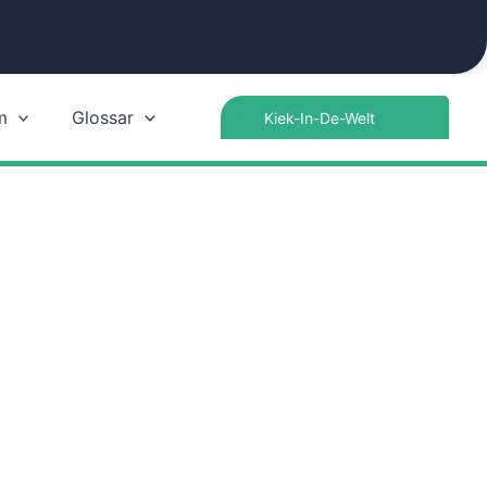
Search
m
Glossar
for: