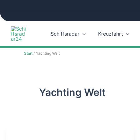
Zum
Inhalt
springen
Schiffsradar
Kreuzfahrt
Start
Yachting Welt
Yachting Welt