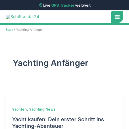
Live
GPS Tracker
weltweit
Zum
Inhalt
springen
Start
Yachting Anfänger
Yachting Anfänger
,
Yachten
Yachting News
Yacht kaufen: Dein erster Schritt ins
Yachting-Abenteuer