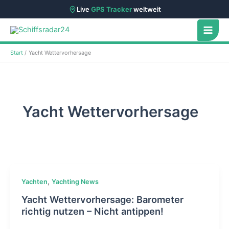
Live
GPS Tracker
weltweit
Zum
Inhalt
springen
Start
Yacht Wettervorhersage
Yacht Wettervorhersage
,
Yachten
Yachting News
Yacht Wettervorhersage: Barometer
richtig nutzen – Nicht antippen!