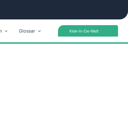
Search
m
Glossar
for: