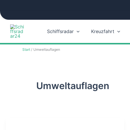
Zum
Inhalt
springen
Schiffsradar
Kreuzfahrt
Start
Umweltauflagen
Umweltauflagen